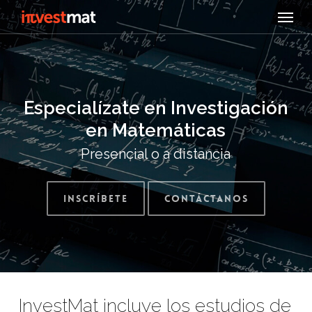
Skip
Menu
to
main
content
Especialízate en Investigación
en Matemáticas
Presencial o a distancia
Inscríbete
Contáctanos
InvestMat incluye los estudios de