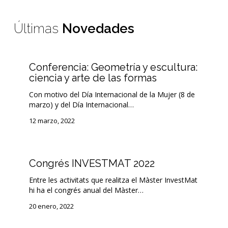
Últimas
Novedades
Conferencia:
Conferencia: Geometría y escultura:
Geometría
ciencia y arte de las formas
y
escultura:
Con motivo del Día Internacional de la Mujer (8 de
ciencia
marzo) y del Día Internacional…
y
12 marzo, 2022
arte
de
las
formas
Congrés
Congrés INVESTMAT 2022
INVESTMAT
2022
Entre les activitats que realitza el Màster InvestMat
hi ha el congrés anual del Màster…
20 enero, 2022