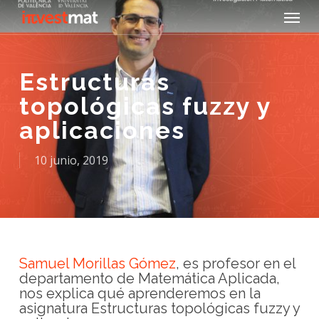
Skip
Menu
to
main
content
Estructuras
topológicas fuzzy y
aplicaciones
10 junio, 2019
Samuel Morillas Gómez
, es profesor en el
departamento de Matemática Aplicada,
nos explica qué aprenderemos en la
asignatura Estructuras topológicas fuzzy y