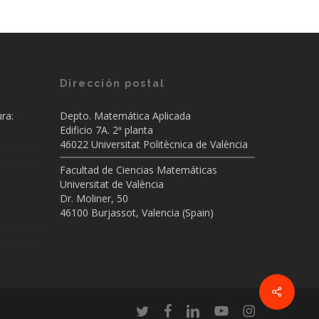
Dirección postal
ra:
Depto. Matemática Aplicada
Edificio 7A. 2ª planta
46022 Universitat Politècnica de València
Facultad de Ciencias Matemáticas
Universitat de València
Dr. Moliner, 50
46100 Burjassot, Valencia (Spain)
Share
twitter
facebook
linkedin
youtube
instagram