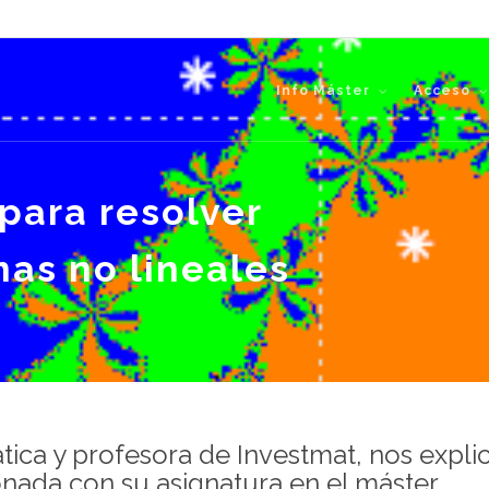
Info Máster
Acceso
para resolver
mas no lineales
ática y profesora de Investmat, nos expli
ionada con su asignatura en el máster