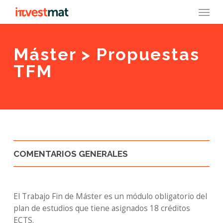
Skip
Menu
to
main
content
Máster > Propuestas
TFM
COMENTARIOS GENERALES
El Trabajo Fin de Máster es un módulo obligatorio del
plan de estudios que tiene asignados 18 créditos
ECTS.