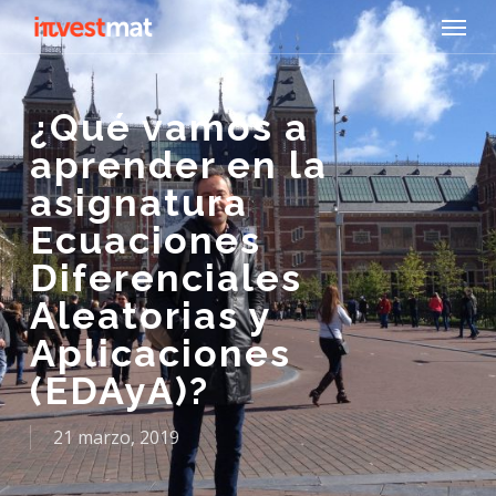
Skip
Menu
to
main
content
¿Qué vamos a
aprender en la
asignatura
Ecuaciones
Diferenciales
Aleatorias y
Aplicaciones
(EDAyA)?
21 marzo, 2019